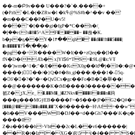
��-m�Բ9v��� U���?�`�.����+
(�Pzb`�L�(�ZRw�l �kߟ@%S#h�^��v ��'
�m���C��P�U�v5!
���"�[���gi�fgP�*C��h�ܻ/
�[��e{!s�8�5^AF�����~ ��쑍�K.
b�ԩ�ҕ��Y�1۴��qh�' ��d��!ft��5���|
�v����'�?؇�(��j�/
�pg��=R����W�І(��+zQeq��[I��
fN�D�ǁӔb� x]YlՏ6܋TS=�:9L@�x:V꒦
��')wm�^1�;"�J[���KcX0g��lժ�j�0�:
����)��/�}Q�#�8n˱gl���:�̹��1�-5q-
�
6'��?�"�<�QvُCx�gc��Fo�B�̤�舉��|
��@�������K�tMI����J�������
븴Z�ڑX,e_ �.��M�_)�ZNkv����0�t��n�㫊
���g���MGӯEB���
[���@��jI��u���,��՚X�8�����~H\Af=��w"
�h��V���WΠ�DJ��=d��Gh7���\K�q�
����lI?
Z�a��$��h>Vbt��2c�L��v6������|
��R�t�Iz[�XG�)R\5(�4��i?S